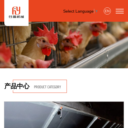
Select Language
▼
EN
产品中心
PRODUCT CATEGORY