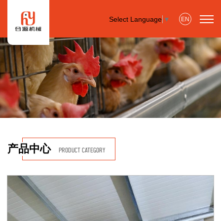
Select Language
▼
EN
产品中心
PRODUCT CATEGORY