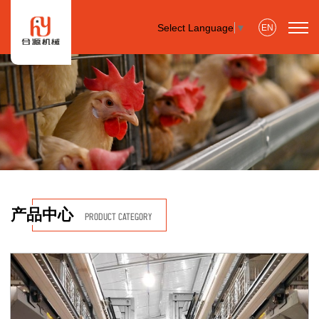
Select Language
▼
EN
产品中心
PRODUCT CATEGORY