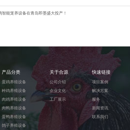
鸡智能笼养设备在青岛即墨盛大投产！
产品分类
关于合源
快速链接
蛋鸡养殖设备
公司介绍
项目案例
种鸡养殖设备
企业文化
解决方案
肉鸡养殖设备
工厂展示
服务
肉鸭养殖设备
新闻资讯
蛋鸭养殖设备
联系我们
鸽子养殖设备